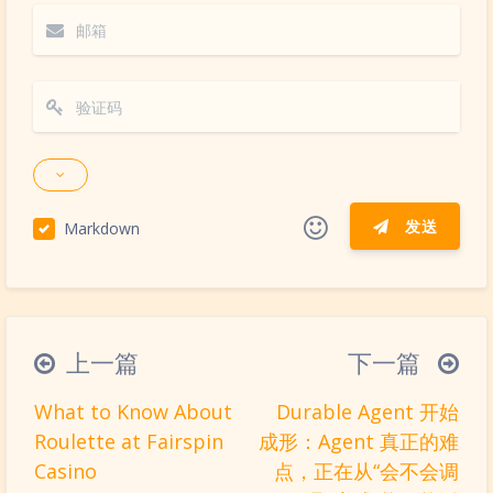
发送
Markdown
|´・ω・)ノ
ヾ(≧∇≦*)ゝ
(☆ω☆)
（╯‵□′）╯︵┴─┴
￣﹃￣
(/ω＼)
上一篇
下一篇
∠( ᐛ 」∠)＿
(๑•̀ㅁ•́ฅ)
→_→
What to Know About
Durable Agent 开始
୧(๑•̀⌄•́๑)૭
٩(ˊᗜˋ*)و
(ノ°ο°)ノ
Roulette at Fairspin
成形：Agent 真正的难
(´இ皿இ｀)
⌇●﹏●⌇
(ฅ´ω`ฅ)
Casino
点，正在从“会不会调
(╯°A°)╯︵○○○
φ(￣∇￣o)