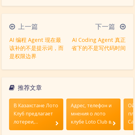
|´・ω・)ノ
ヾ(≧∇≦*)ゝ
(☆ω☆)
（╯‵□′）╯︵┴─┴
￣﹃￣
(/ω＼)
上一篇
下一篇
∠( ᐛ 」∠)＿
(๑•̀ㅁ•́ฅ)
→_→
AI 编程 Agent 现在最
AI Coding Agent 真正
୧(๑•̀⌄•́๑)૭
٩(ˊᗜˋ*)و
(ノ°ο°)ノ
该补的不是提示词，而
省下的不是写代码时间
(´இ皿இ｀)
⌇●﹏●⌇
(ฅ´ω`ฅ)
是权限边界
(╯°A°)╯︵○○○
φ(￣∇￣o)
ヾ(´･ ･｀｡)ノ"
( ง ᵒ̌皿ᵒ̌)ง⁼³₌₃
(ó﹏ò｡)
Σ(っ °Д °;)っ
( ,,´･ω･)ﾉ"(´っω･｀｡)
推荐文章
╮(╯▽╰)╭
o(*////▽////*)q
＞﹏＜
夜间模式
( ๑´•ω•) "(ㆆᴗㆆ)
В Казахстане Лото
Адрес, телефон и
Ойы
Sans Serif
Serif
Клуб предлагает
мнения о лото
пл
лотереи,
клубе Loto Club в
Ca
浅阴影
深阴影
приложение и
Атырау.
ат