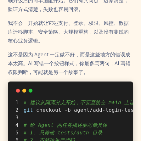
赖升级后的简单适配开始。它们有共同点：边界清楚，
验证方式清楚，失败也容易回滚。
我不会一开始就让它碰支付、登录、权限、风控、数据
库迁移脚本、安全策略、大规模重构，以及没有测试的
核心业务逻辑。
这不是因为 Agent 一定做不好，而是这些地方的错误成
本太高。AI 写错一个按钮样式，你最多骂两句；AI 写错
权限判断，可能就是另一个故事了。
# 建议从隔离分支开始，不要直接在 main 上让 A
git
 checkout -b agent/add-login-tests
# 给 Agent 的任务描述要尽量具体
# 1. 只修改 tests/auth 目录
# 2. 不修改生产代码