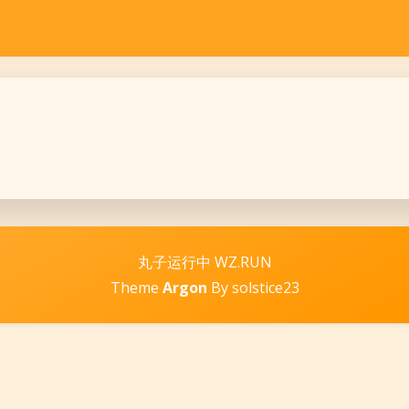
丸子运行中 WZ.RUN
Theme
Argon
By solstice23