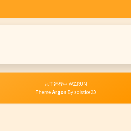
丸子运行中 WZ.RUN
Theme
Argon
By solstice23