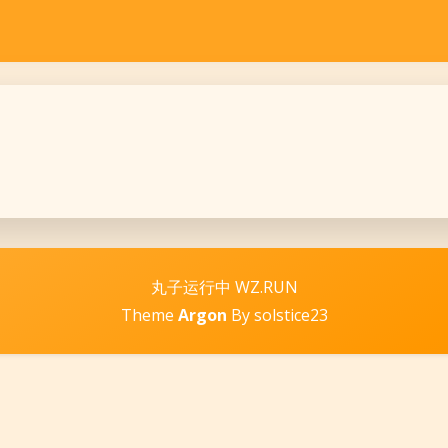
丸子运行中 WZ.RUN
Theme
Argon
By solstice23