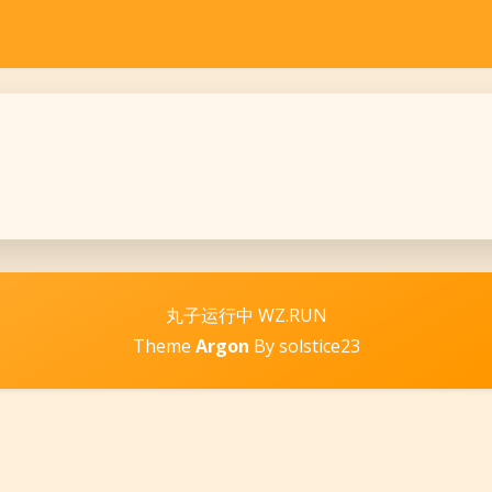
丸子运行中 WZ.RUN
Theme
Argon
By solstice23