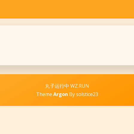
丸子运行中 WZ.RUN
Theme
Argon
By solstice23