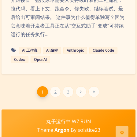
开始接管一整段原本需要人类持续盯着的工程流程：
拉代码、看上下文、跑命令、修失败、继续尝试、最
后给出可审阅结果。 这件事为什么值得单独写？因为
它意味着开发者工具正在从“交互式助手”变成“可持续
运行的任务执行…
AI 工作流
AI 编程
Anthropic
Claude Code
Codex
OpenAI
夜间模式
Sans Serif
Serif
浅阴影
深阴影
1
2
3
关闭
日落
暗化
灰度
丸子运行中 WZ.RUN
Theme
Argon
By solstice23